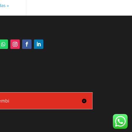
das »
hembi